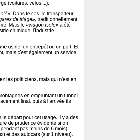
 (voitures, vélos,...).
solé»
. Dans le cas, le transporteur
gares de triage»
, traditionnellement
rié. Mais le
«wagon isolé»
a été
trie chimique, l'industrie
ne usine, un entrepôt ou un port. Et
nt, mais c'est également un service
ez les politiciens, mais qui n'est en
s montagnes en empruntant un tunnel
cement final, puis à l'arrivée ils
le départ pour cet usage. Il y a des
sure de prudence évidente si on
l pendant pas moins de 6 mois),
) et des autocars (sur 1 niveau).