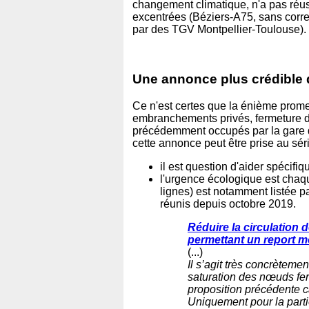
changement climatique, n'a pas réuss
excentrées (Béziers-A75, sans corre
par des TGV Montpellier-Toulouse).
Une annonce plus crédible 
Ce n'est certes que la énième prom
embranchements privés, fermeture d
précédemment occupés par la gare 
cette annonce peut être prise au sér
il est question d'aider spécif
l'urgence écologique est chaque 
lignes) est notamment listée 
réunis depuis octobre 2019.
Réduire la circulation 
permettant un report mod
(...)
Il s’agit très concrètemen
saturation des nœuds ferr
proposition précédente ca
Uniquement pour la partie