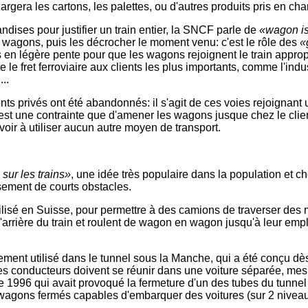
era les cartons, les palettes, ou d'autres produits pris en charge
ndises pour justifier un train entier, la SNCF parle de
«wagon i
s wagons, puis les décrocher le moment venu: c'est le rôle des
«
 en légère pente pour que les wagons rejoignent le train approp
le fret ferroviaire aux clients les plus importants, comme l'indus
..
 privés ont été abandonnés: il s'agit de ces voies rejoignant u
'est une contrainte que d'amener les wagons jusque chez le clie
voir à utiliser aucun autre moyen de transport.
sur les trains»
, une idée très populaire dans la population et ch
sement de courts obstacles.
utilisé en Suisse, pour permettre à des camions de traverser de
 l'arrière du train et roulent de wagon en wagon jusqu'à leur empla
ent utilisé dans le tunnel sous la Manche, qui a été conçu dès 
les conducteurs doivent se réunir dans une voiture séparée, me
 1996 qui avait provoqué la fermeture d'un des tubes du tunne
 wagons fermés capables d'embarquer des voitures (sur 2 niveaux