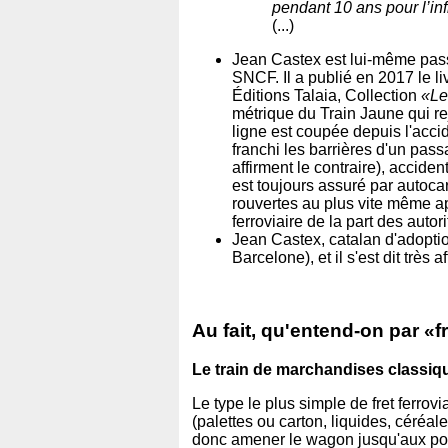
pendant 10 ans pour l’in
(...)
Jean Castex est lui-même passio
SNCF. Il a publié en 2017 le l
Éditions Talaia, Collection
«Le
métrique du Train Jaune qui r
ligne est coupée depuis l'acci
franchi les barrières d'un pass
affirment le contraire), accide
est toujours assuré par autoca
rouvertes au plus vite même ap
ferroviaire de la part des auto
Jean Castex, catalan d'adoption
Barcelone), et il s'est dit très a
Au fait, qu'entend-on par «fr
Le train de marchandises classiq
Le type le plus simple de fret ferrov
(palettes ou carton, liquides, céréale
donc amener le wagon jusqu'aux port