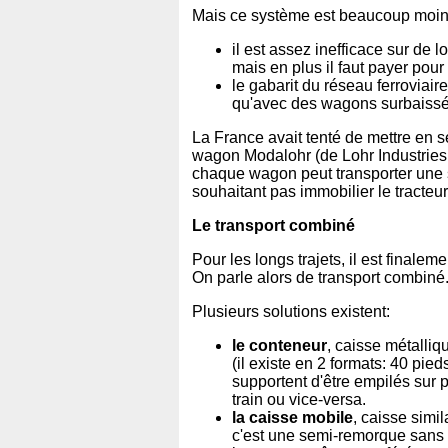
Mais ce système est beaucoup moins
il est assez inefficace sur de l
mais en plus il faut payer pour 
le gabarit du réseau ferroviair
qu'avec des wagons surbaissés,
La France avait tenté de mettre en 
wagon Modalohr (de Lohr Industries,
chaque wagon peut transporter une s
souhaitant pas immobilier le tracteur 
Le transport combiné
Pour les longs trajets, il est finale
On parle alors de transport combiné
Plusieurs solutions existent:
le conteneur
, caisse métalliq
(il existe en 2 formats: 40 pie
supportent d'être empilés sur p
train ou vice-versa.
la caisse mobile
, caisse simi
c'est une semi-remorque sans 