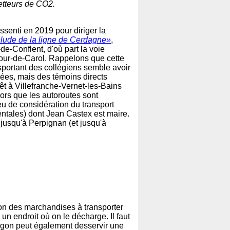
etteurs de CO2.
ssenti en 2019 pour diriger la
élude de la ligne de Cerdagne»
,
e-de-Conflent, d'où part la voie
tour-de-Carol. Rappelons que cette
sportant des collégiens semble avoir
evées, mais des témoins directs
Têt à Villefranche-Vernet-les-Bains
ors que les autoroutes sont
eu de considération du transport
ientales) dont Jean Castex est maire.
 jusqu'à Perpignan (et jusqu'à
ction des marchandises à transporter
à un endroit où on le décharge. Il faut
wagon peut également desservir une