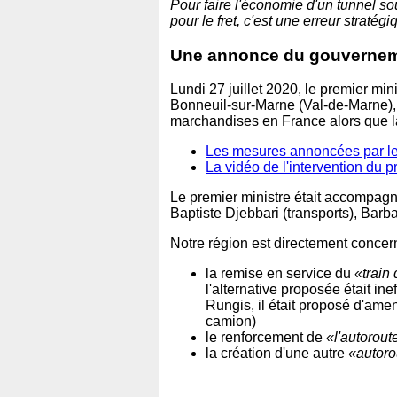
Pour faire l'économie d'un tunnel s
pour le fret, c'est une erreur stratég
Une annonce du gouverne
Lundi 27 juillet 2020, le premier mi
Bonneuil-sur-Marne (Val-de-Marne), u
marchandises en France alors que 
Les mesures annoncées par le 
La vidéo de l'intervention du p
Le premier ministre était accompagn
Baptiste Djebbari (transports), Bar
Notre région est directement concer
la remise en service du
«train
l'alternative proposée était in
Rungis, il était proposé d'amen
camion)
le renforcement de
«l'autorout
la création d'une autre
«autoro