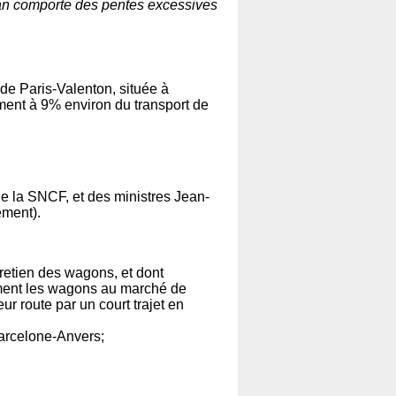
gnan comporte des pentes excessives
de Paris-Valenton, située à
ement à 9% environ du transport de
e la SNCF, et des ministres Jean-
ement).
etien des wagons, et dont
ctement les wagons au marché de
ur route par un court trajet en
arcelone-Anvers;