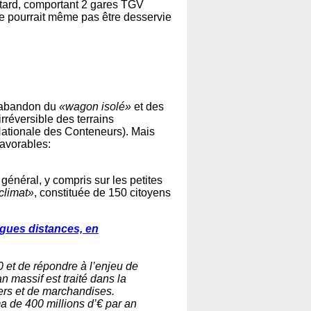
bâtard, comportant 2 gares TGV
ne pourrait même pas être desservie
 (abandon du
«wagon isolé»
et des
réversible des terrains
ationale des Conteneurs). Mais
favorables:
 général, y compris sur les petites
climat»
, constituée de 150 citoyens
ngues distances, en
30 et de répondre à l’enjeu de
n massif est traité dans la
gers et de marchandises.
ma de 400 millions d’€ par an