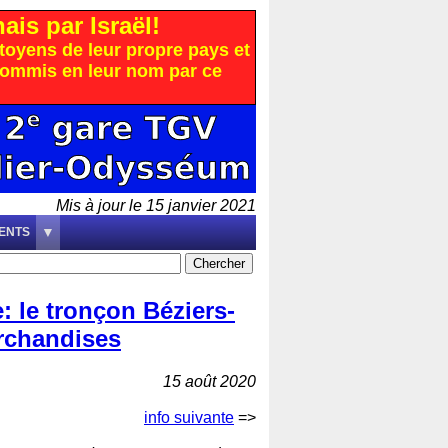
is par Israël!
citoyens de leur propre pays et
 commis en leur nom par ce
Mis à jour le 15 janvier 2021
ENTS
: le tronçon Béziers-
archandises
15 août 2020
info suivante
=>