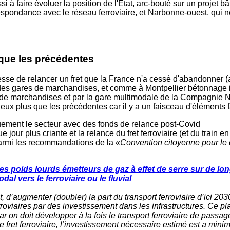
i à faire évoluer la position de l'État, arc-bouté sur un projet 
spondance avec le réseau ferroviaire, et Narbonne-ouest, qui 
que les précédentes
esse de relancer un fret que la France n'a cessé d'abandonner
es gares de marchandises, et comme à Montpellier bétonnage ir
de marchandises et par la gare multimodale de la Compagnie N
ieux plus que les précédentes car il y a un faisceau d'éléments 
iquement le secteur avec des fonds de relance post-Covid
jour plus criante et la relance du fret ferroviaire (et du train en
parmi les recommandations de la
«Convention citoyenne pour le 
des poids lourds émetteurs de gaz à effet de serre sur de lo
al vers le ferroviaire ou le fluvial
t, d’augmenter (doubler) la part du transport ferroviaire d’ici 20
oviaires par des investissement dans les infrastructures. Ce pla
r on doit développer à la fois le transport ferroviaire de passa
 fret ferroviaire, l’investissement nécessaire estimé est a mini