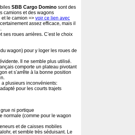
obiles
SBB Cargo Domino
sont des
des camions et des wagons
n et le camion =>
voir ce lien avec
certainement assez efficace, mais il
.
ses roues arrières. C'est le choix
 du wagon) pour y loger les roues de
idente. Il ne semble plus utilisé.
ançais comporte un plateau pivotant
on et s'arrête à la bonne position
in.
 a plusieurs inconvénients:
dapté pour les courts trajets
grue ni portique
aille normale (comme pour le wagon
eneurs et de caisses mobiles
lohr, et semble très séduisant. Le