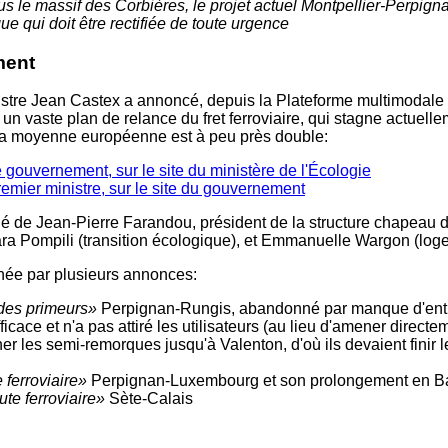
ous le massif des Corbières, le projet actuel Montpellier-Perpi
ique qui doit être rectifiée de toute urgence
ment
nistre Jean Castex a annoncé, depuis la Plateforme multimodale 
n vaste plan de relance du fret ferroviaire, qui stagne actuell
la moyenne européenne est à peu près double:
gouvernement, sur le site du ministère de l'Écologie
remier ministre, sur le site du gouvernement
é de Jean-Pierre Farandou, président de la structure chapeau d
bara Pompili (transition écologique), et Emmanuelle Wargon (log
née par plusieurs annonces:
 des primeurs»
Perpignan-Rungis, abandonné par manque d'entr
efficace et n'a pas attiré les utilisateurs (au lieu d'amener dire
er les semi-remorques jusqu'à Valenton, d'où ils devaient finir le
e ferroviaire»
Perpignan-Luxembourg et son prolongement en B
ute ferroviaire»
Sète-Calais