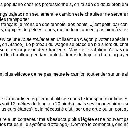
 populaire chez les professionnels, en raison de deux problèm
ongs trajets: non seulement le camion et le chauffeur ne servent à 
les transporter
e français (dimension des tunnels, des ponts,...) est petit, par 
 équipés de petites roues, qui ne fonctionnent pas bien à vite
service une
route roulante
en utilisant un wagon pivotant spécial
 en Alsace). Le plateau du wagon se place en biais lors du ch
emi-remorque ou deux tracteurs. Mais cette solution n'a pas eu
et le chauffeur pendant toute la durée du trajet en train, ni payer
ment plus efficace de ne pas mettre le camion tout entier sur un t
.
ue standardisée également utilisée dans le transport maritime. 
ds soit 12 mètres de long, ou 20 pieds), mais ses inconvénients s
lusieurs étages), et la nécessité d'utiliser une grue ou un portiq
laire à un conteneur mais beaucoup plus légère et ne pouvant pa
les roues ni le système d'attelage). Comme le conteneur, elle 