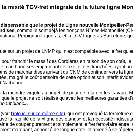
 la mixité TGV-fret intégrale de la future ligne Mo
 indispensable que le projet de Ligne nouvelle Montpellier-P
andises
, comme le sont déjà les tronçons Nîmes-Montpellier (C
ernational Perpignan-Figueras, et la LGV Figueras-Barcelone, qui
oute sur un projet de LNMP qui n'est compatible avec le fret qu'e
 pour franchir le massif des Corbières en raison de son coût, le
de marchandises empruntant cet axe, et des tranchées ayant un t
trains de marchandises arrivant du CNM de continuer vers la li
ée, malgré le coût dérisoire de cette option et son intérêt éviden
et Narbonne.
r la moindre virgule au projet, de peur de retarder les travaux. 
 que le projet ne soit réalisé qu'avec les meilleures garanties d'
phant blanc»
.
 (voir
l'info ici sur ce même site
), qui ont provoqué la fermeture d
é la fragilité de la «ligne des étangs» et la nécessité indiscu
e de couper purement et simplement le fret ferroviaire entre la
ent marquant, annoncé de longue date, et amené à se répéter