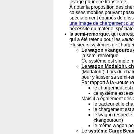
levage pour être transférée.
À noter la proposition des ch
caisses mobiles pouvant passe
spécialement équipés de glissi
une image de chargement d'un
nécessite du matériel spéciale
la semi-remorque
, qui corre
qui a été retenu pour les
«auto
Plusieurs systèmes de chargem
Le wagon «kangourou
la semi-remorque.
Ce système est simple mai
Le wagon Modalohr, cho
(Modalohr). Lors du char
pour y laisser sa semi-r
Par rapport à la «route 
le chargement est n
ce système est esse
Mais il a également des 
le tracteur et le ch
le chargement est 
le wagon respecte l
«kangourou»)
le même wagon perm
Le système CargoBeam