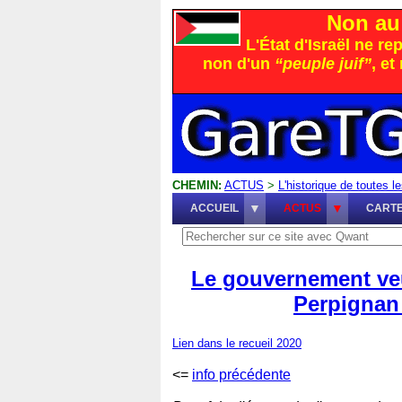
Non au 
L'État d'Israël ne r
non d'un
“peuple juif”
, e
CHEMIN:
ACTUS
>
L'historique de toutes le
ACCUEIL
ACTUS
CART
Le gouvernement veut
Perpignan 
Lien dans le recueil 2020
<=
info précédente