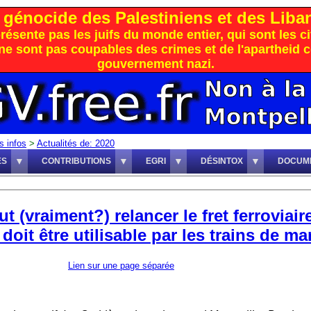
génocide des Palestiniens et des Libana
eprésente pas les juifs du monde entier, qui sont les 
t ne sont pas coupables des crimes et de l'apartheid
gouvernement nazi.
s infos
>
Actualités de: 2020
ES
CONTRIBUTIONS
EGRI
DÉSINTOX
DOCUM
 (vraiment?) relancer le fret ferroviaire
doit être utilisable par les trains de m
Lien sur une page séparée