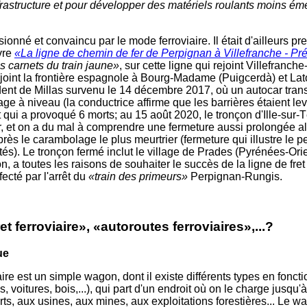
frastructure et pour développer des matériels roulants moins ém
nné et convaincu par le mode ferroviaire. Il était d'ailleurs pre
ivre
«La ligne de chemin de fer de Perpignan à Villefranche - Pr
s carnets du train jaune»
, sur cette ligne qui rejoint Villefranch
ejoint la frontière espagnole à Bourg-Madame (Puigcerdà) et La
dent de Millas survenu le 14 décembre 2017, où un autocar tran
age à niveau (la conductrice affirme que les barrières étaient l
nt qui a provoqué 6 morts; au 15 août 2020, le tronçon d'Ille-sur-
r, et on a du mal à comprendre une fermeture aussi prolongée al
rès le carambolage le plus meurtrier (fermeture qui illustre le p
rités). Le tronçon fermé inclut le village de Prades (Pyrénées-Or
, a toutes les raisons de souhaiter le succès de la ligne de fret
ffecté par l'arrêt du
«train des primeurs»
Perpignan-Rungis.
et ferroviaire», «autoroutes ferroviaires»,...?
ue
iaire est un simple wagon, dont il existe différents types en fon
s, voitures, bois,...), qui part d'un endroit où on le charge jusqu'
s, aux usines, aux mines, aux exploitations forestières... Le 