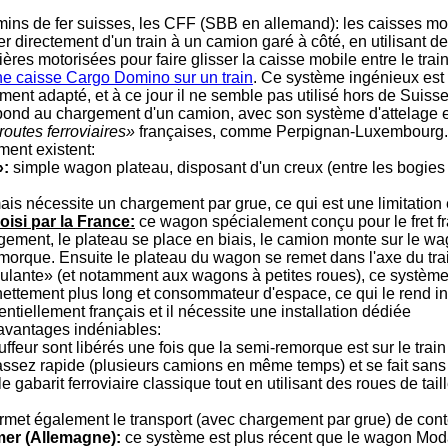
emins de fer suisses, les CFF (SBB en allemand): les caisses m
r directement d'un train à un camion garé à côté, en utilisant 
ères motorisées pour faire glisser la caisse mobile entre le trai
e caisse Cargo Domino sur un train
. Ce système ingénieux est 
ment adapté, et à ce jour il ne semble pas utilisé hors de Suisse
spond au chargement d'un camion, avec son système d'attelage et 
routes ferroviaires»
françaises, comme Perpignan-Luxembourg.
ent existent:
»:
simple wagon plateau, disposant d'un creux (entre les bogies
s nécessite un chargement par grue, ce qui est une limitation év
isi par la France:
ce wagon spécialement conçu pour le fret fr
gement, le plateau se place en biais, le camion monte sur le wag
emorque. Ensuite le plateau du wagon se remet dans l'axe du tra
roulante» (et notamment aux wagons à petites roues), ce système
ettement plus long et consommateur d'espace, ce qui le rend ina
ntiellement français et il nécessite une installation dédiée
avantages indéniables:
auffeur sont libérés une fois que la semi-remorque est sur le train
assez rapide (plusieurs camions en même temps) et se fait sans 
e gabarit ferroviaire classique tout en utilisant des roues de t
et également le transport (avec chargement par grue) de cont
er (Allemagne):
ce système est plus récent que le wagon Moda